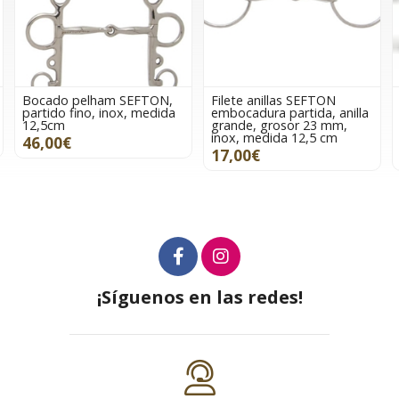
m SEFTON,
Filete anillas SEFTON
Filete anillas SEF
inox, medida
embocadura partida, anilla
embocadura rect
grande, grosor 23 mm,
comfort, grosor 
inox, medida 12,5 cm
inox, medida 12,5
17,00€
15,00€
¡Síguenos en las redes!