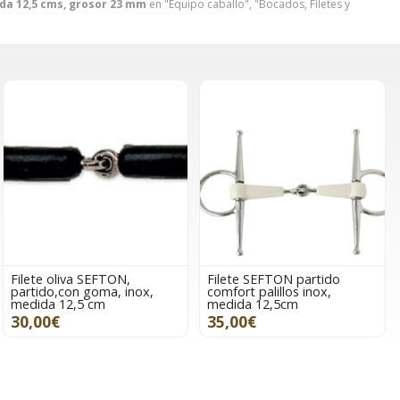
ida 12,5 cms, grosor 23 mm
en "Equipo caballo", "Bocados, Filetes y
Filete oliva SEFTON,
Filete SEFTON partido
partido,con goma, inox,
comfort palillos inox,
medida 12,5 cm
medida 12,5cm
30,00€
35,00€