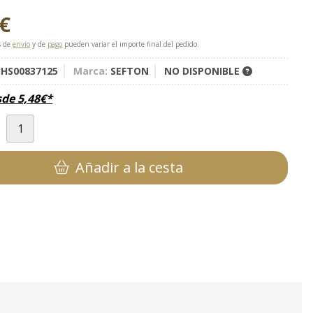
€
s de
envío
y de
pago
pueden variar el importe final del pedido.
HS00837125
Marca:
SEFTON
NO DISPONIBLE
sde
5,48
€
*
d
Añadir a la cesta