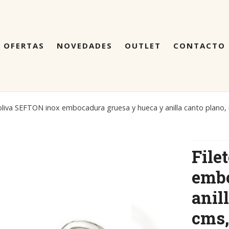
OFERTAS
NOVEDADES
OUTLET
CONTACTO
 oliva SEFTON inox embocadura gruesa y hueca y anilla canto plano
File
embo
anil
cms,