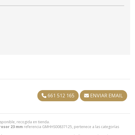
661 512 165
ENVIAR EMAIL
sponible, recogida en tienda.
grosor 23 mm
referencia GMHHS00837125, pertenece a las categorías