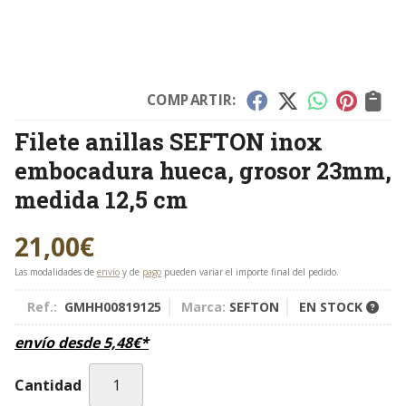
COMPARTIR:
Filete anillas SEFTON inox
embocadura hueca, grosor 23mm,
medida 12,5 cm
21,00
€
Las modalidades de
envío
y de
pago
pueden variar el importe final del pedido.
Ref.:
GMHH00819125
Marca:
SEFTON
EN STOCK
envío desde
5,48
€
*
Cantidad