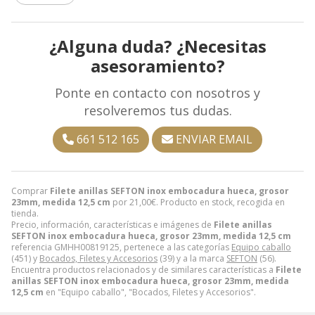
¿Alguna duda? ¿Necesitas
asesoramiento?
Ponte en contacto con nosotros y
resolveremos tus dudas.
661 512 165
ENVIAR EMAIL
Comprar
Filete anillas SEFTON inox embocadura hueca, grosor
23mm, medida 12,5 cm
por
21,00
€
. Producto en stock, recogida en
tienda.
Precio, información, características e imágenes de
Filete anillas
SEFTON inox embocadura hueca, grosor 23mm, medida 12,5 cm
referencia GMHH00819125, pertenece a las categorías
Equipo caballo
(451) y
Bocados, Filetes y Accesorios
(39) y a la marca
SEFTON
(56).
Encuentra productos relacionados y de similares características a
Filete
anillas SEFTON inox embocadura hueca, grosor 23mm, medida
12,5 cm
en "Equipo caballo", "Bocados, Filetes y Accesorios".