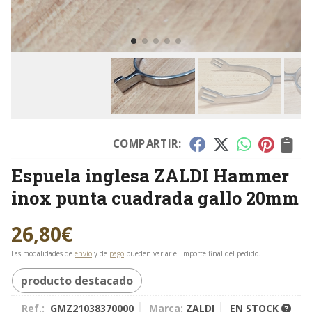
COMPARTIR:
Espuela inglesa ZALDI Hammer
inox punta cuadrada gallo 20mm
26,80
€
Las modalidades de
envío
y de
pago
pueden variar el importe final del pedido.
producto destacado
Ref.:
GMZ21038370000
Marca:
ZALDI
EN STOCK