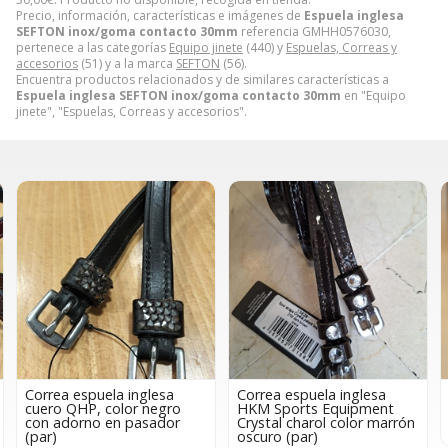
Precio, información, características e imágenes de
Espuela inglesa
SEFTON inox/goma contacto 30mm
referencia GMHH0576030,
pertenece a las categorías
Equipo jinete
(440) y
Espuelas, Correas y
accesorios
(51) y a la marca
SEFTON
(56).
Encuentra productos relacionados y de similares características a
Espuela inglesa SEFTON inox/goma contacto 30mm
en "Equipo
jinete", "Espuelas, Correas y accesorios".
Correa espuela inglesa
Correa espuela inglesa
HKM Sports Equipment
nylon fino (par)
Crystal charol color marrón
2,50€
oscuro (par)