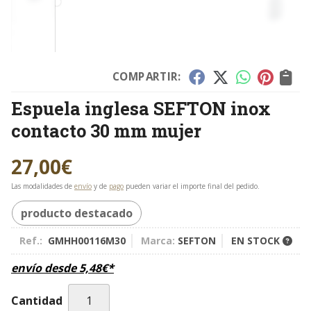
COMPARTIR:
Espuela inglesa SEFTON inox
contacto 30 mm mujer
27,00
€
Las modalidades de
envío
y de
pago
pueden variar el importe final del pedido.
producto destacado
Ref.:
GMHH00116M30
Marca:
SEFTON
EN STOCK
envío desde
5,48
€
*
Cantidad