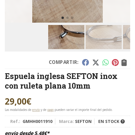
COMPARTIR:
Espuela inglesa SEFTON inox
con ruleta plana 10mm
29,00
€
Las modalidades de
envío
y de
pago
pueden variar el importe final del pedido.
Ref.:
GMHH0011910
Marca:
SEFTON
EN STOCK
envío desde
5,48
€
*