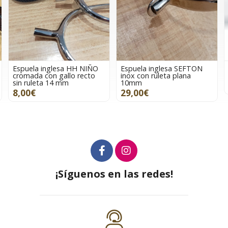
 HH NIÑO
Espuela inglesa SEFTON
Espuela inglesa SEF
o recto
inox con ruleta plana
inox contacto 20mm
10mm
27,00€
29,00€
¡Síguenos en las redes!