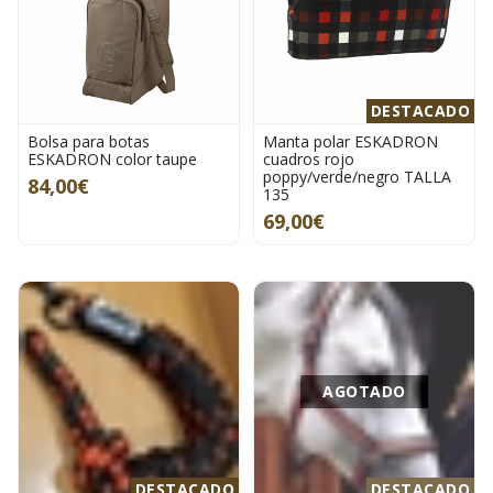
DESTACADO
Bolsa para botas
Manta polar ESKADRON
ESKADRON color taupe
cuadros rojo
poppy/verde/negro TALLA
84,00€
135
69,00€
AGOTADO
DESTACADO
DESTACADO