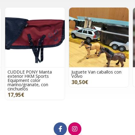
ONY Manta
Juguete Van caballos con
Pegatinas lámi
KM Sports
Volvo
stickers redon
color
30,50€
2,95€
nate, con