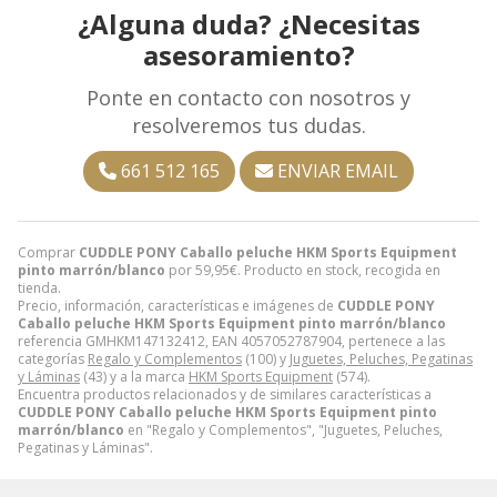
¿Alguna duda? ¿Necesitas
asesoramiento?
Ponte en contacto con nosotros y
resolveremos tus dudas.
661 512 165
ENVIAR EMAIL
Comprar
CUDDLE PONY Caballo peluche HKM Sports Equipment
pinto marrón/blanco
por
59,95
€
. Producto en stock, recogida en
tienda.
Precio, información, características e imágenes de
CUDDLE PONY
Caballo peluche HKM Sports Equipment pinto marrón/blanco
referencia GMHKM147132412, EAN 4057052787904, pertenece a las
categorías
Regalo y Complementos
(100) y
Juguetes, Peluches, Pegatinas
y Láminas
(43) y a la marca
HKM Sports Equipment
(574).
Encuentra productos relacionados y de similares características a
CUDDLE PONY Caballo peluche HKM Sports Equipment pinto
marrón/blanco
en "Regalo y Complementos", "Juguetes, Peluches,
Pegatinas y Láminas".