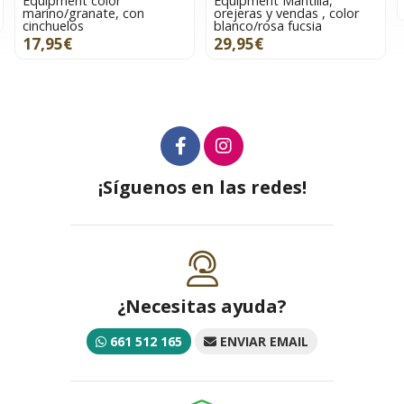
Equipment color
Equipment Mantilla,
marino/granate, con
orejeras y vendas , color
cinchuelos
blanco/rosa fucsia
17,95€
29,95€
¡Síguenos en las redes!
¿Necesitas ayuda?
661 512 165
ENVIAR EMAIL