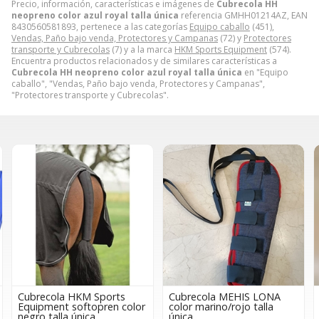
Precio, información, características e imágenes de
Cubrecola HH
neopreno color azul royal talla única
referencia GMHH01214AZ, EAN
8430560581893, pertenece a las categorías
Equipo caballo
(451),
Vendas, Paño bajo venda, Protectores y Campanas
(72) y
Protectores
transporte y Cubrecolas
(7) y a la marca
HKM Sports Equipment
(574).
Encuentra productos relacionados y de similares características a
Cubrecola HH neopreno color azul royal talla única
en "Equipo
caballo", "Vendas, Paño bajo venda, Protectores y Campanas",
"Protectores transporte y Cubrecolas".
Cubrecola MEHIS LONA
Cubrecola PROFESSIONAL
color marino/rojo talla
´S CHOICE neopreno color
única
negro