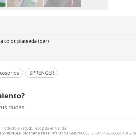
 color plateada (par)
ccesorios
SPRENGER
miento?
tus dudas.
. Producto en stock, recogida en tienda.
a SPRENGER biothane rosa
referencia GMSP06803RS, EAN 4022853251015, per