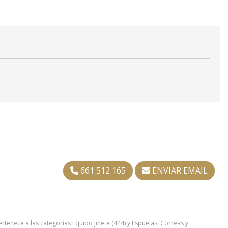
661 512 165
ENVIAR EMAIL
tenece a las categorías
Equipo jinete
(444) y
Espuelas, Correas y