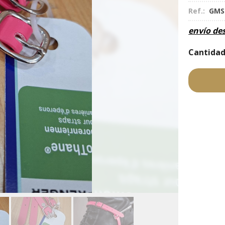
Ref.:
GMS
envío de
Cantida