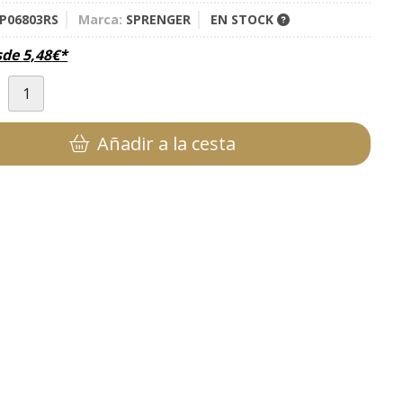
P06803RS
Marca:
SPRENGER
EN STOCK
sde
5,48
€
*
d
Añadir a la cesta