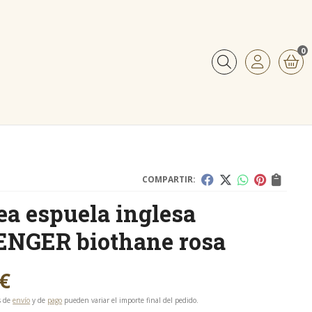
0
Buscar
COMPARTIR:
ea espuela inglesa
NGER biothane rosa
€
s de
envío
y de
pago
pueden variar el importe final del pedido.