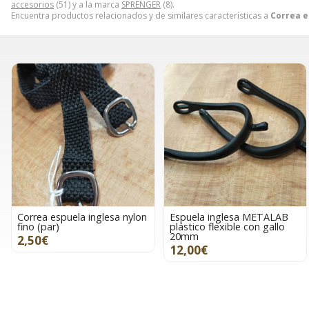
accesorios
(51) y a la marca
SPRENGER
(8).
Encuentra productos relacionados y de similares características a
Correa e
Correa espuela inglesa nylon
Espuela inglesa METALAB
fino (par)
plástico flexible con gallo
20mm
2,50€
12,00€