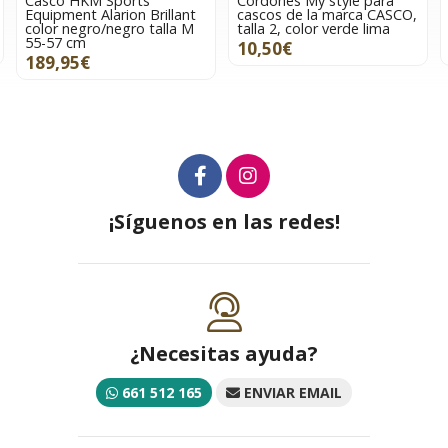
Casco HKM Sports
Cordones My style para
Equipment Alarion Brillant
cascos de la marca CASCO,
color negro/negro talla M
talla 2, color verde lima
55-57 cm
10,50€
189,95€
¡Síguenos en las redes!
¿Necesitas ayuda?
661 512 165
ENVIAR EMAIL