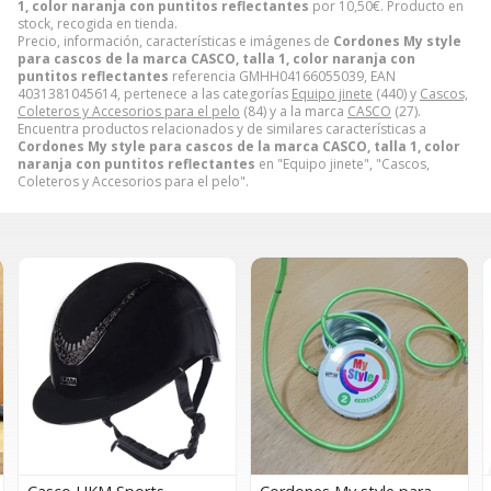
1, color naranja con puntitos reflectantes
por
10,50
€
. Producto en
stock, recogida en tienda.
Precio, información, características e imágenes de
Cordones My style
para cascos de la marca CASCO, talla 1, color naranja con
puntitos reflectantes
referencia GMHH04166055039, EAN
4031381045614, pertenece a las categorías
Equipo jinete
(440) y
Cascos,
Coleteros y Accesorios para el pelo
(84) y a la marca
CASCO
(27).
Encuentra productos relacionados y de similares características a
Cordones My style para cascos de la marca CASCO, talla 1, color
naranja con puntitos reflectantes
en "Equipo jinete", "Cascos,
Coleteros y Accesorios para el pelo".