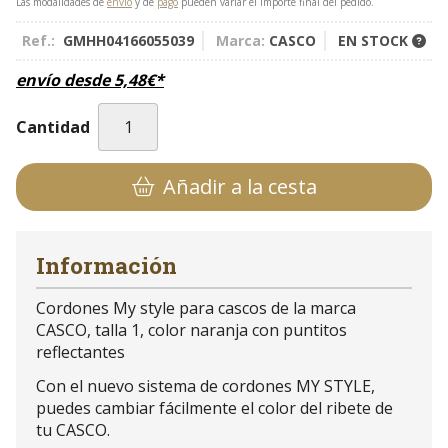
Las modalidades de
envío
y de
pago
pueden variar el importe final del pedido.
Ref.:
GMHH04166055039
Marca:
CASCO
EN STOCK
envío desde
5,48
€
*
Cantidad
Añadir a la cesta
Información
Cordones My style para cascos de la marca
CASCO, talla 1, color naranja con puntitos
reflectantes
Con el nuevo sistema de cordones MY STYLE,
puedes cambiar fácilmente el color del ribete de
tu CASCO.