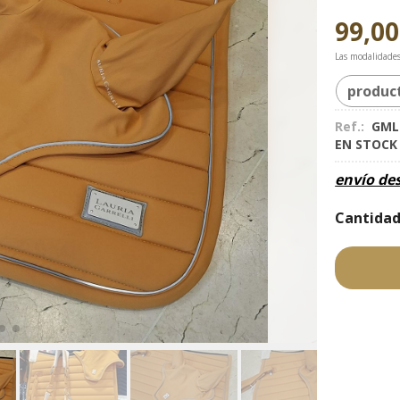
99,00
Las modalidade
produc
Ref.:
GML
EN STOC
envío de
Cantida