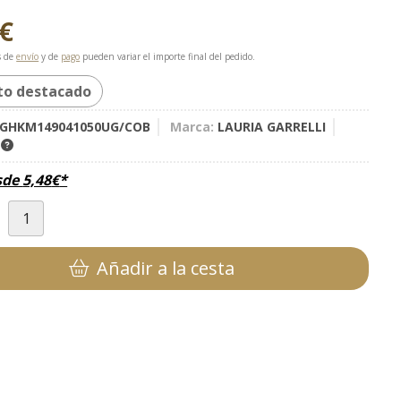
€
s de
envío
y de
pago
pueden variar el importe final del pedido.
to destacado
GHKM149041050UG/COB
Marca:
LAURIA GARRELLI
K
sde
5,48
€
*
d
Añadir a la cesta