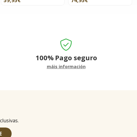
59,95€
74,95€
100%
Pago seguro
máis información
clusivas.
E