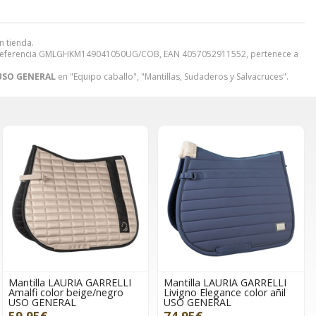
n tienda.
eferencia GMLGHKM149041050UG/COB, EAN 4057052911552, pertenece a
 USO GENERAL
en "Equipo caballo", "Mantillas, Sudaderos y Salvacruces".
Mantilla LAURIA GARRELLI
Mantilla LAURIA GARRELLI
Amalfi color beige/negro
Livigno Elegance color añil
USO GENERAL
USO GENERAL