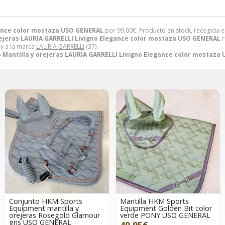
gance color mostaza USO GENERAL
por
99,00
€
. Producto en stock, recogida e
rejeras LAURIA GARRELLI Livigno Elegance color mostaza USO GENERAL
r
 y a la marca
LAURIA GARRELLI
(37).
 Mantilla y orejeras LAURIA GARRELLI Livigno Elegance color mostaza
Conjunto HKM Sports
Mantilla HKM Sports
Equipment mantilla y
Equipment Golden Bit color
orejeras Rosegold Glamour
verde PONY USO GENERAL
gris USO GENERAL