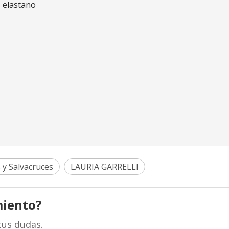
% elastano
 y Salvacruces
LAURIA GARRELLI
miento?
tus dudas.