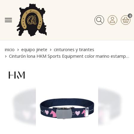
0
Buscar
inicio
equipo jinete
cinturones y tirantes
Cinturón lona HKM Sports Equipment color marino estampado caballos/corazones TALLA 70