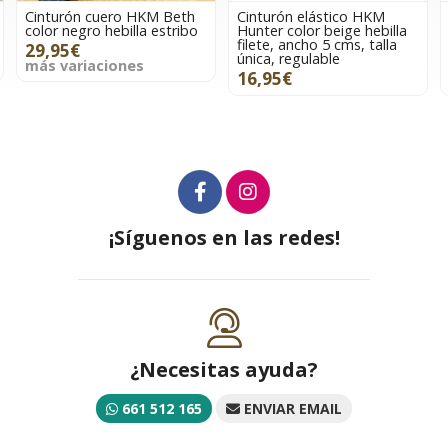
Cinturón elástico HKM
Cinturón elástico HKM
Hunter color beige hebilla
Rosegold Glamour color
filete, ancho 5 cms, talla
marrón/rosegold
única, regulable
14,95€
16,95€
más variaciones
¡Síguenos en las redes!
¿Necesitas ayuda?
661 512 165
ENVIAR EMAIL