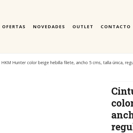
OFERTAS
NOVEDADES
OUTLET
CONTACTO
 HKM Hunter color beige hebilla filete, ancho 5 cms, talla única, reg
Cint
color
anch
regu