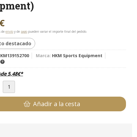
ipment)
€
s de
envío
y de
pago
pueden variar el importe final del pedido.
to destacado
KM139152700
Marca:
HKM Sports Equipment
K
sde
5,48
€
*
d
Añadir a la cesta