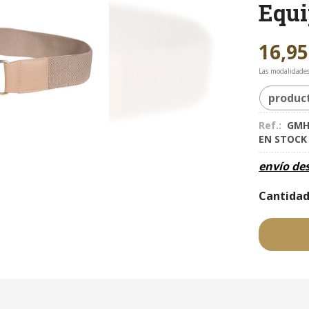
Equ
16,95
Las modalidade
produc
Ref.:
GMH
EN STOC
envío de
Cantida