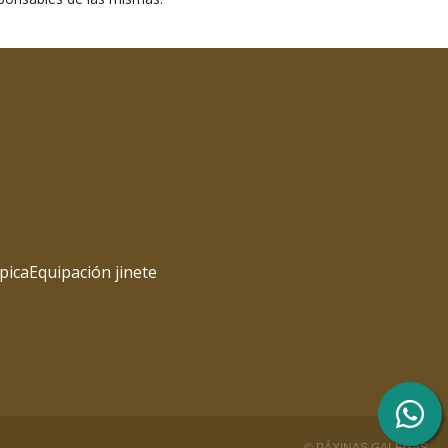
pica
Equipación jinete
© PÁXINAS GALEGAS