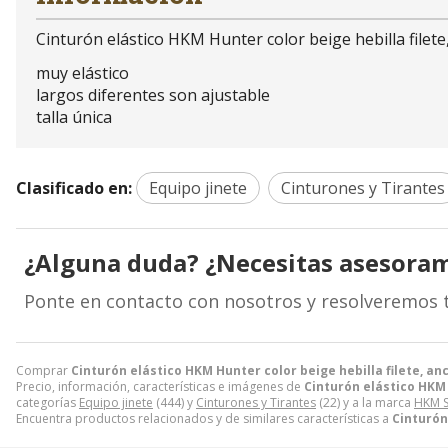
Cinturón elástico HKM Hunter color beige hebilla filete,
muy elástico
largos diferentes son ajustable
talla única
Clasificado en:
Equipo jinete
Cinturones y Tirantes
¿Alguna duda? ¿Necesitas asesora
Ponte en contacto con nosotros y resolveremos 
Comprar
Cinturón elástico HKM Hunter color beige hebilla filete, anc
Precio, información, características e imágenes de
Cinturón elástico HKM H
categorías
Equipo jinete
(444) y
Cinturones y Tirantes
(22) y a la marca
HKM S
Encuentra productos relacionados y de similares características a
Cinturón