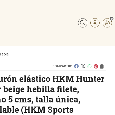
0
Buscar
ulable
COMPARTIR:
urón elástico HKM Hunter
 beige hebilla filete,
o 5 cms, talla única,
lable
(HKM Sports