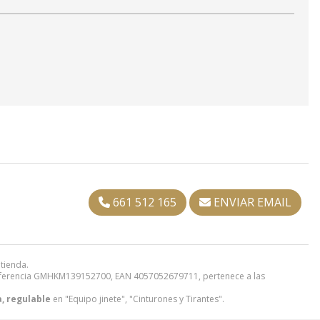
661 512 165
ENVIAR EMAIL
 tienda.
ferencia GMHKM139152700, EAN 4057052679711, pertenece a las
a, regulable
en "Equipo jinete", "Cinturones y Tirantes".