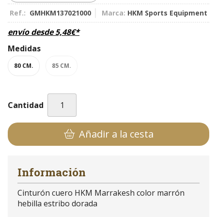
Ref.:
GMHKM137021000
Marca:
HKM Sports Equipment
envío desde
5,48
€
*
Medidas
80 CM.
85 CM.
Cantidad
Añadir a la cesta
Información
Cinturón cuero HKM Marrakesh color marrón
hebilla estribo dorada