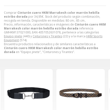
Comprar
Cinturón cuero HKM Marrakesh color marrón hebilla
estribo dorada
por
34,95
€
. Stock del producto según combinación,
recogida en tienda. Disponible en medidas: 80 cm.; 85 cm..
Precio, información, características e imágenes de
Cinturón cuero HKM
Marrakesh color marrón hebilla estribo dorada
referencia
GMHKM137021000, EAN 4057052631078, pertenece a las categorías
Equipo jinete
(440) y
Cinturones y Tirantes
(22) y a la marca
HKM Sports
Equipment
(574).
Encuentra productos relacionados y de similares características a
Cinturón cuero HKM Marrakesh color marrón hebilla estribo
dorada
en "Equipo jinete", "Cinturones y Tirantes".