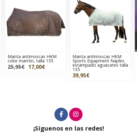
Manta antimoscas HKM
Manta HKM Sports
Sports Equipment Naples
Equipment Providence
estampado aguacates talla
impermeable cuello alto
135
color lila/negro 300 gr de
relleno TALLA 135
39,95€
119,95€
¡Síguenos en las redes!