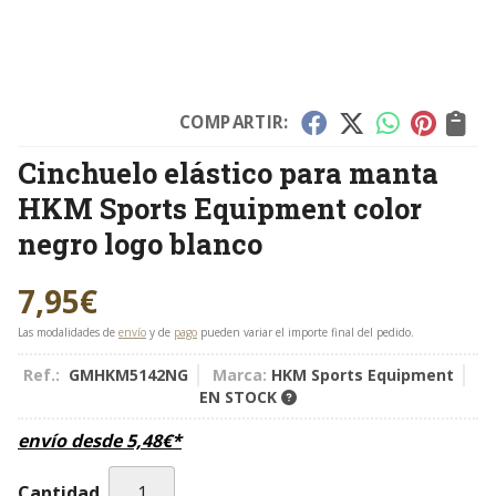
COMPARTIR:
Cinchuelo elástico para manta
HKM Sports Equipment color
negro logo blanco
7,95
€
Las modalidades de
envío
y de
pago
pueden variar el importe final del pedido.
Ref.:
GMHKM5142NG
Marca:
HKM Sports Equipment
EN STOCK
envío desde
5,48
€
*
Cantidad