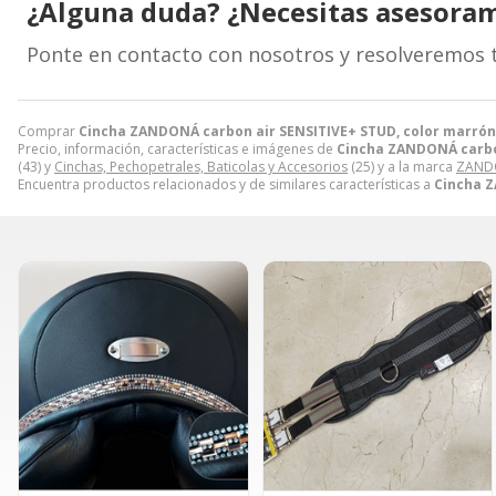
¿Alguna duda? ¿Necesitas asesora
Ponte en contacto con nosotros y resolveremos 
Comprar
Cincha ZANDONÁ carbon air SENSITIVE+ STUD, color marrón,
Precio, información, características e imágenes de
Cincha ZANDONÁ carbon
(43) y
Cinchas, Pechopetrales, Baticolas y Accesorios
(25) y a la marca
ZAND
Encuentra productos relacionados y de similares características a
Cincha Z