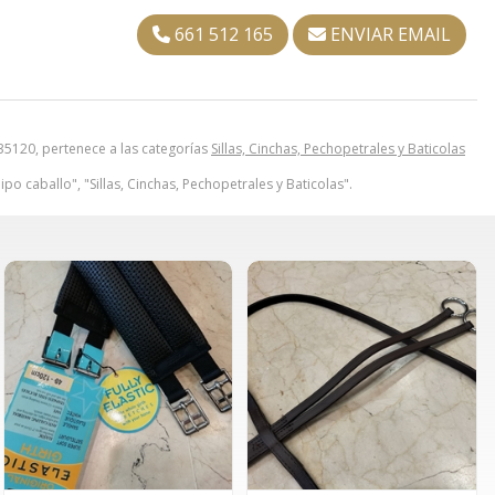
661 512 165
ENVIAR EMAIL
120, pertenece a las categorías
Sillas, Cinchas, Pechopetrales y Baticolas
po caballo", "Sillas, Cinchas, Pechopetrales y Baticolas".