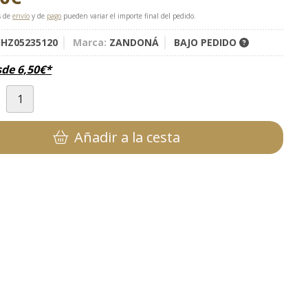
s de
envío
y de
pago
pueden variar el importe final del pedido.
HZ05235120
Marca:
ZANDONÁ
BAJO PEDIDO
sde
6,50
€
*
d
Añadir a la cesta