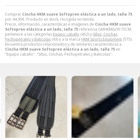
Comprar
Cincha HKM suave Softopren elástica a un lado, talla 75
por
44,95
€
. Producto en stock, recogida en tienda.
Precio, información, características e imágenes de
Cincha HKM suave
Softopren elástica a un lado, talla 75
referencia GMHKM629175CM,
pertenece a las categorías
Equipo caballo
(452) y
Sillas, Cinchas,
Pechopetrales y Baticolas
(43) y a la marca
HKM Sports Equipment
(575).
Encuentra productos relacionados y de similares características a
Cincha HKM suave Softopren elástica a un lado, talla 75
en
"Equipo caballo", "Sillas, Cinchas, Pechopetrales y Baticolas".