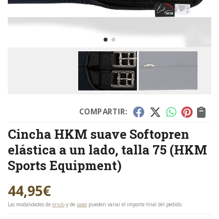
COMPARTIR:
Cincha HKM suave Softopren
elástica a un lado, talla 75
(HKM
Sports Equipment)
44,95
€
Las modalidades de
envío
y de
pago
pueden variar el importe final del pedido.