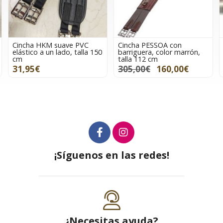
Cincha PESSOA con
Cincha ZANDONÁ carbon
0
barriguera, color marrón,
air SENSITIVE+ STUD,
talla 112 cm
color marrón, talla 130 cm
305,00€
160,00€
301,00€
¡Síguenos en las redes!
¿Necesitas ayuda?