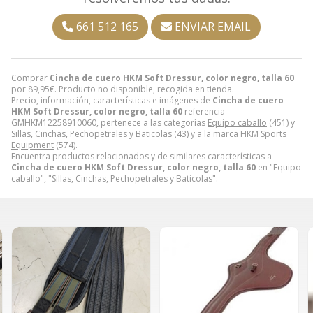
661 512 165
ENVIAR EMAIL
Comprar
Cincha de cuero HKM Soft Dressur, color negro, talla 60
por
89,95
€
. Producto no disponible, recogida en tienda.
Precio, información, características e imágenes de
Cincha de cuero
HKM Soft Dressur, color negro, talla 60
referencia
GMHKM12258910060, pertenece a las categorías
Equipo caballo
(451) y
Sillas, Cinchas, Pechopetrales y Baticolas
(43) y a la marca
HKM Sports
Equipment
(574).
Encuentra productos relacionados y de similares características a
Cincha de cuero HKM Soft Dressur, color negro, talla 60
en "Equipo
caballo", "Sillas, Cinchas, Pechopetrales y Baticolas".