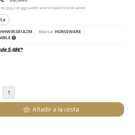
s de
envío
y de
pago
pueden variar el importe final del pedido.
rta
HHW05381AZM
Marca:
HORSEWARE
NIBLE
sde
5,48
€
*
d
Añadir a la cesta