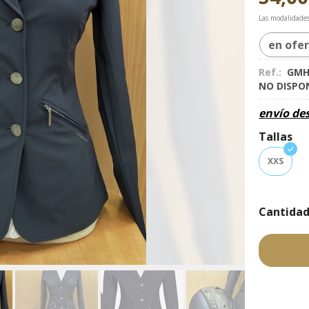
Las modalidade
en ofe
Ref.:
GMH
NO DISPO
envío de
Tallas
XXS
Cantida