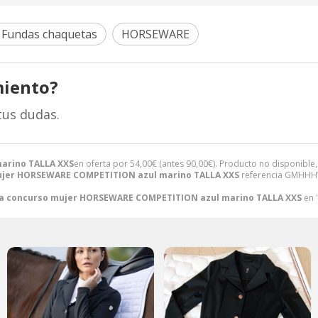
 Fundas chaquetas
HORSEWARE
miento?
tus dudas.
arino TALLA XXS
en oferta por
54,00
€
(antes
90,00
€
). Producto no disponible,
jer HORSEWARE COMPETITION azul marino TALLA XXS
referencia GMHHHW
a concurso mujer HORSEWARE COMPETITION azul marino TALLA XXS
en 