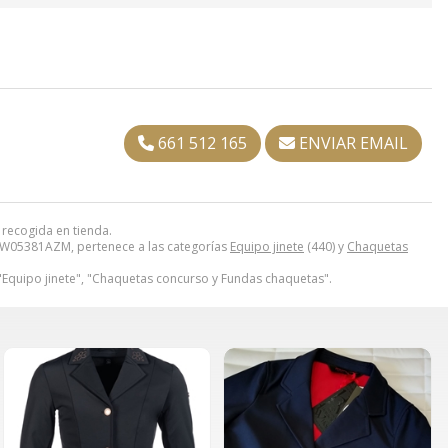
661 512 165
ENVIAR EMAIL
 recogida en tienda.
05381AZM, pertenece a las categorías
Equipo jinete
(440) y
Chaquetas
"Equipo jinete", "Chaquetas concurso y Fundas chaquetas".