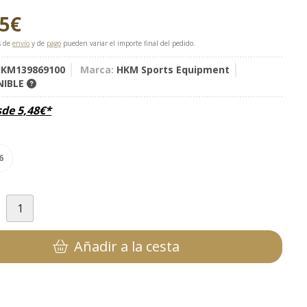
95
€
s de
envío
y de
pago
pueden variar el importe final del pedido.
KM139869100
Marca:
HKM Sports Equipment
NIBLE
sde
5,48
€
*
6
d
Añadir a la cesta