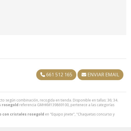
661 512 165
ENVIAR EMAIL
cto según combinación, recogida en tienda. Disponible en tallas: 36; 34.
s rosegold
referencia GMHKM139869100, pertenece a las categorías
 con cristales rosegold
en "Equipo jinete", "Chaquetas concurso y