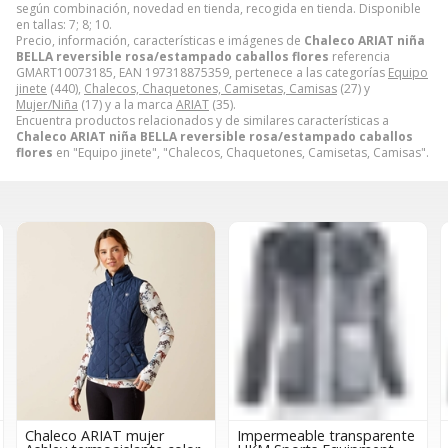
según combinación, novedad en tienda, recogida en tienda. Disponible
en tallas: 7; 8; 10.
Precio, información, características e imágenes de
Chaleco ARIAT niña
BELLA reversible rosa/estampado caballos flores
referencia
GMART10073185, EAN 197318875359, pertenece a las categorías
Equipo
jinete
(440),
Chalecos, Chaquetones, Camisetas, Camisas
(27) y
Mujer/Niña
(17) y a la marca
ARIAT
(35).
Encuentra productos relacionados y de similares características a
Chaleco ARIAT niña BELLA reversible rosa/estampado caballos
flores
en "Equipo jinete", "Chalecos, Chaquetones, Camisetas, Camisas".
Chaleco ARIAT mujer
Impermeable transparente