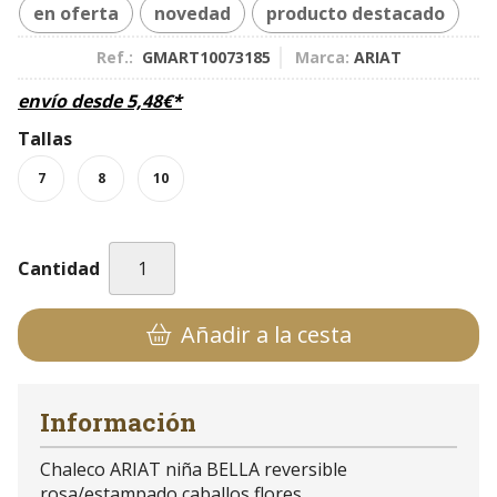
en oferta
novedad
producto destacado
Ref.:
GMART10073185
Marca:
ARIAT
envío desde
5,48
€
*
Tallas
7
8
10
Cantidad
Añadir a la cesta
Información
Chaleco ARIAT niña BELLA reversible
rosa/estampado caballos flores