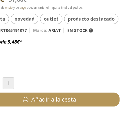
s de
envío
y de
pago
pueden variar el importe final del pedido.
rta
novedad
outlet
producto destacado
RT065191377
Marca:
ARIAT
EN STOCK
sde
5,48
€
*
d
Añadir a la cesta