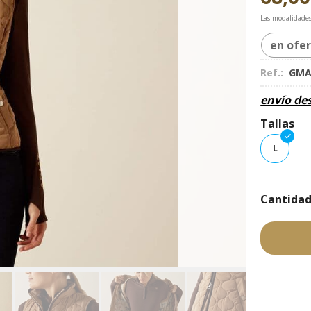
Las modalidade
en ofe
Ref.:
GMA
envío de
Tallas
L
Cantida