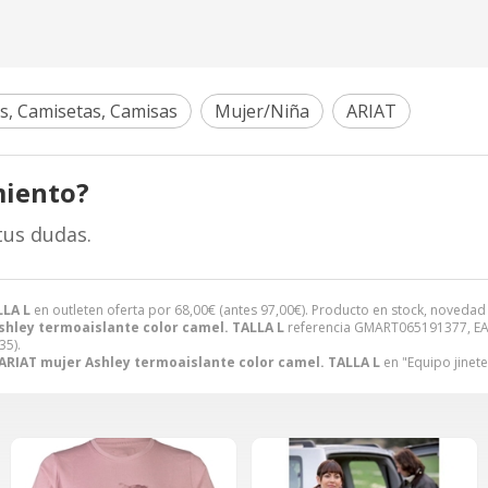
s, Camisetas, Camisas
Mujer/Niña
ARIAT
miento?
tus dudas.
LLA L
en outleten oferta por
68,00
€
(antes
97,00
€
). Producto en stock, novedad 
shley termoaislante color camel. TALLA L
referencia GMART065191377, EA
35).
ARIAT mujer Ashley termoaislante color camel. TALLA L
en "Equipo jinet