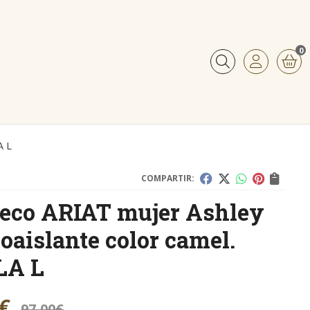
0
Buscar
A L
COMPARTIR:
eco ARIAT mujer Ashley
oaislante color camel.
LA L
€
97,00
€