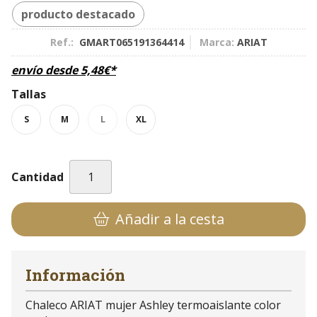
producto destacado
Ref.:
GMART065191364414
Marca:
ARIAT
envío desde
5,48
€
*
Tallas
S
M
L
XL
Cantidad
Añadir a la cesta
Información
Chaleco ARIAT mujer Ashley termoaislante color