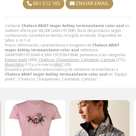
661 512 165
ENVIAR EMAIL
Comprar
Chaleco ARIAT mujer Ashley termoaislante color azul
en
outleten oferta por
68,00
€
(antes
97,00
€
). Stock del producto según
combinación, novedad en tienda, recogida en tienda. Disponible en
tallas: s; m; l; xl.
Precio, información, características e imágenes de
Chaleco ARIAT
mujer Ashley termoaislante color azul
referencia
GMART065191364414, EAN 197318619946, pertenece a las categorías
Equipo jinete
(440),
Chalecos, Chaquetones, Camisetas, Camisas
(27) y
Mujer/Niña
(17) y a la marca
ARIAT
(35).
Encuentra productos relacionados y de similares características a
Chaleco ARIAT mujer Ashley termoaislante color azul
en "Equipo
jinete", "Chalecos, Chaquetones, Camisetas, Camisas".