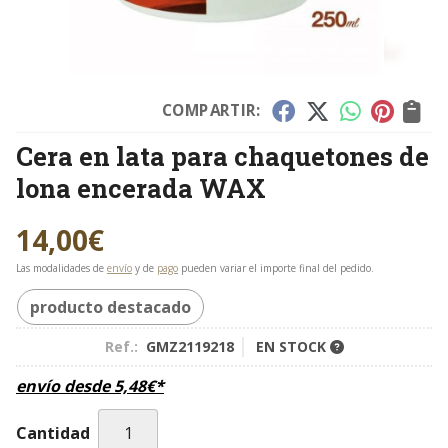
COMPARTIR:
Cera en lata para chaquetones de
lona encerada WAX
14,00
€
Las modalidades de
envío
y de
pago
pueden variar el importe final del pedido.
producto destacado
Ref.:
GMZ2119218
EN STOCK
envío desde
5,48
€
*
Cantidad