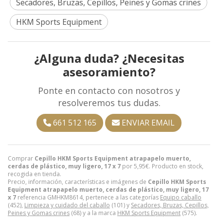
Secadores, Bruzas, Cepillos, Peines y Gomas crines
HKM Sports Equipment
¿Alguna duda? ¿Necesitas
asesoramiento?
Ponte en contacto con nosotros y
resolveremos tus dudas.
661 512 165
ENVIAR EMAIL
Comprar
Cepillo HKM Sports Equipment atrapapelo muerto,
cerdas de plástico, muy ligero, 17 x 7
por
5,95
€
. Producto en stock,
recogida en tienda.
Precio, información, características e imágenes de
Cepillo HKM Sports
Equipment atrapapelo muerto, cerdas de plástico, muy ligero, 17
x 7
referencia GMHKM8614, pertenece a las categorías
Equipo caballo
(452),
Limpieza y cuidado del caballo
(101) y
Secadores, Bruzas, Cepillos,
Peines y Gomas crines
(68) y a la marca
HKM Sports Equipment
(575).