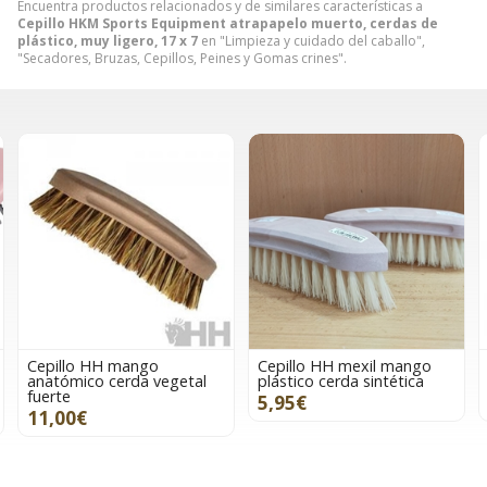
Encuentra productos relacionados y de similares características a
Cepillo HKM Sports Equipment atrapapelo muerto, cerdas de
plástico, muy ligero, 17 x 7
en "Limpieza y cuidado del caballo",
"Secadores, Bruzas, Cepillos, Peines y Gomas crines".
Cepillo HH mexil mango
Manopla HH borreguillo
tal
plástico cerda sintética
natural
5,95€
27,50€