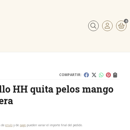
0
Buscar
a
COMPARTIR:
llo HH quita pelos mango
era
s de
envío
y de
pago
pueden variar el importe final del pedido.