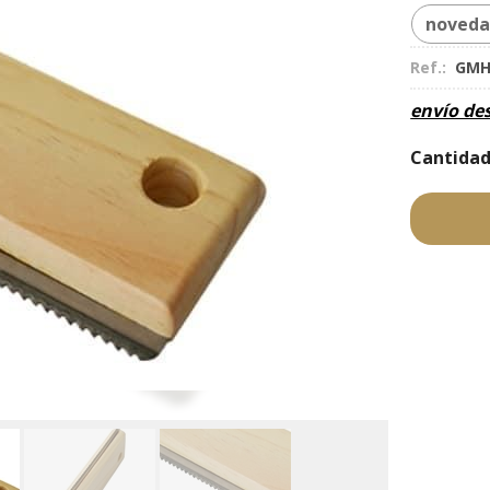
noved
Ref.:
GMH
envío de
Cantida