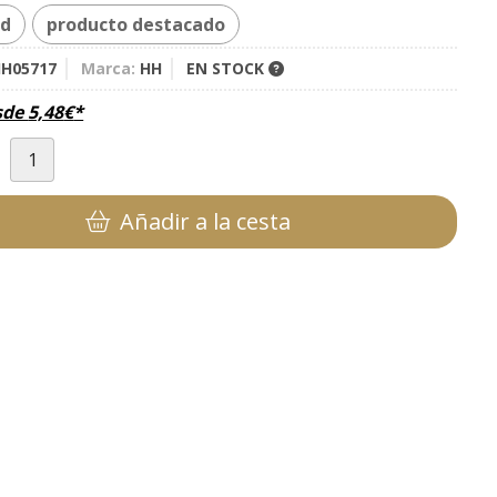
ad
producto destacado
H05717
Marca:
HH
EN STOCK
sde
5,48
€
*
d
Añadir a la cesta