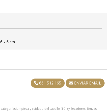
6 x 6 cm.
661 512 165
ENVIAR EMAIL
 categorías
Limpieza y cuidado del caballo
(101) y
Secadores, Bruzas,