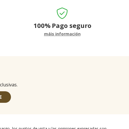
100%
Pago seguro
máis información
clusivas.
E
argo, los puntos de vista y las opiniones expresadas son