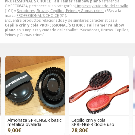
PROFESSIONAL´S CHOICE Tail Tamer rainbow plano
referencia
GMPFC06424, pertenece a las categorías
Limpieza y cuidado del caballo
(101) y
Secadores, Bruzas, Cepillos, Peines y Gomas crines
(68) y a la
marca
PROFESSIONAL´S CHOICE
(31).
Encuentra productos relacionados y de similares características a
Cepillo crin y cola PROFESSIONAL´S CHOICE Tail Tamer rainbow
plano
en "Limpieza y cuidado del caballo", "Secadores, Bruzas, Cepillos,
Peines y Gomas crines".
basic
Cepillo crin y cola
Gomas para crines HKM
SPRENGER doble uso
Sports Equipment Soft
Colour silicona caja 500
28,80€
unidades multicolor