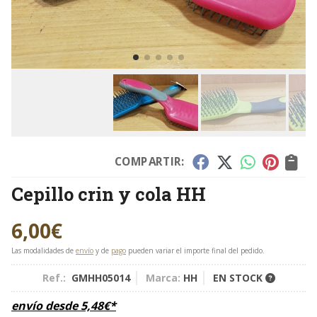
COMPARTIR:
Cepillo crin y cola HH
6,00
€
Las modalidades de
envío
y de
pago
pueden variar el importe final del pedido.
Ref.:
GMHH05014
Marca:
HH
EN STOCK
envío desde
5,48
€
*