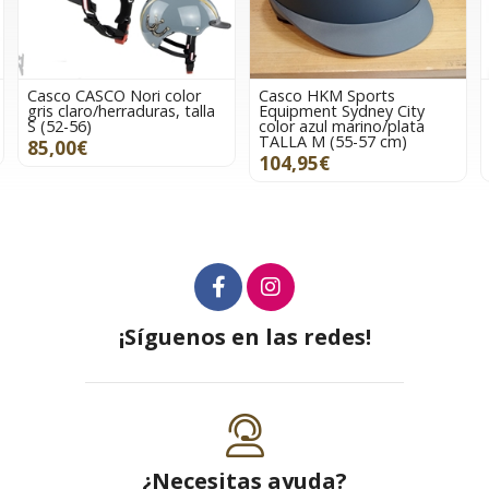
Casco HKM Sports
Redecilla para el pelo HKM
a
Equipment Sydney City
Sports Equipment azul
color azul marino/plata
marino con brillantes
TALLA M (55-57 cm)
sintéticos
104,95€
8,95€
¡Síguenos en las redes!
¿Necesitas ayuda?