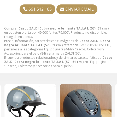
661 512 165
ENVIAR EMAIL
Comprar
Casco ZALDI Cobra negro brillante TALLA L (57 - 61 cm )
en outleten oferta por
49,00
€
(antes
79,00
€
). Producto no disponible,
recogida en tienda.
Precio, información, características e imágenes de
Casco ZALDI Cobra
negro brillante TALLA L (57 - 61 cm )
referencia GMZ21050900511TL,
pertenece a las categorías
Equipo jinete
(444) y
Cascos, Coleteros y
Accesorios para el pelo
(84) y a la marca
ZALDI
(60).
Encuentra productos relacionados y de similares características a
Casco
ZALDI Cobra negro brillante TALLA L (57 - 61 cm )
en "Equipo jinete",
"Cascos, Coleteros y Accesorios para el pelo".