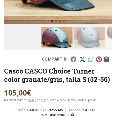
COMPARTIR:
Casco CASCO Choice Turner
color granate/gris, talla S (52-56)
105,00
€
Las modalidades de
envío
y de
pago
pueden variar el importe final del pedido.
Ref.:
GMHH05715925534S
Marca:
CASCO
NO DISPONIBLE