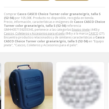
Comprar
Casco CASCO Choice Turner color granate/gris, talla S
(52-56)
por
105,00
€
. Producto no disponible, recogida en tienda.
Precio, información, características e imágenes de
Casco CASCO Choice
Turner color granate/gris, talla S (52-56)
referencia
GMHH05715925534S, pertenece a las categorías
Equipo jinete
(440) y
Cascos, Coleteros y Accesorios para el pelo
(84) y a la marca
CASCO
(27).
Encuentra productos relacionados y de similares características a
Casco
CASCO Choice Turner color granate/gris, talla S (52-56)
en "Equipo
jinete", "Cascos, Coleteros y Accesorios para el pelo".