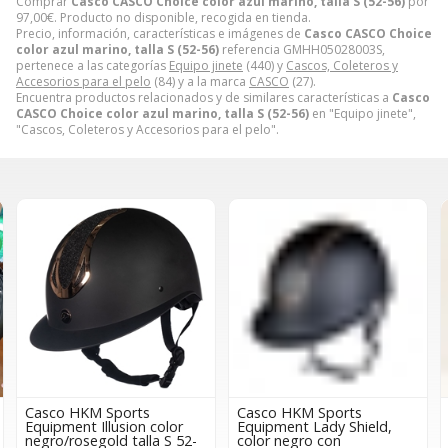
Comprar
Casco CASCO Choice color azul marino, talla S (52-56)
por
97,00
€
. Producto no disponible, recogida en tienda.
Precio, información, características e imágenes de
Casco CASCO Choice
color azul marino, talla S (52-56)
referencia GMHH05028003S,
pertenece a las categorías
Equipo jinete
(440) y
Cascos, Coleteros y
Accesorios para el pelo
(84) y a la marca
CASCO
(27).
Encuentra productos relacionados y de similares características a
Casco
CASCO Choice color azul marino, talla S (52-56)
en "Equipo jinete",
"Cascos, Coleteros y Accesorios para el pelo".
Casco HKM Sports
Casco HKM Sports
Equipment Illusion color
Equipment Lady Shield,
negro/rosegold talla S 52-
color negro con