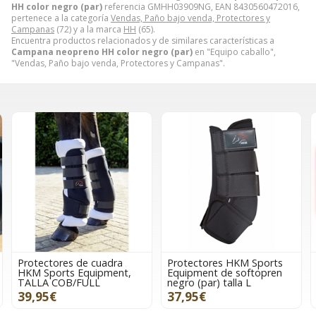
HH color negro (par)
referencia GMHH03909NG, EAN 8430560472016,
pertenece a la categoría
Vendas, Paño bajo venda, Protectores y
Campanas
(72) y a la marca
HH
(65).
Encuentra productos relacionados y de similares características a
Campana neopreno HH color negro (par)
en "Equipo caballo",
"Vendas, Paño bajo venda, Protectores y Campanas".
Protectores HKM Sports
Vendas HKM Sports
Equipment de softopren
Equipment Innovation,
negro (par) talla L
color rojo, 2 metros
37,95€
16,95€