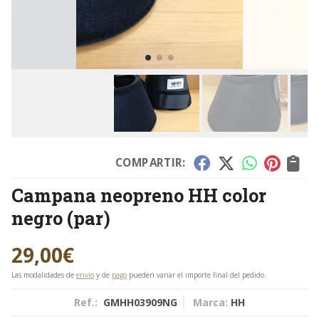
COMPARTIR:
Campana neopreno HH color
negro (par)
29,00
€
Las modalidades de
envío
y de
pago
pueden variar el importe final del pedido.
Ref.:
GMHH03909NG
Marca:
HH