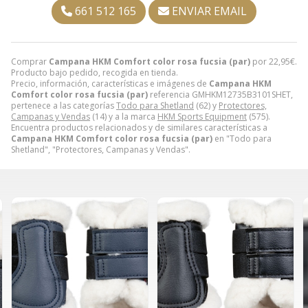
661 512 165
ENVIAR EMAIL
Comprar
Campana HKM Comfort color rosa fucsia (par)
por
22,95
€
.
Producto bajo pedido, recogida en tienda.
Precio, información, características e imágenes de
Campana HKM
Comfort color rosa fucsia (par)
referencia GMHKM12735B3101SHET,
pertenece a las categorías
Todo para Shetland
(62) y
Protectores,
Campanas y Vendas
(14) y a la marca
HKM Sports Equipment
(575).
Encuentra productos relacionados y de similares características a
Campana HKM Comfort color rosa fucsia (par)
en "Todo para
Shetland", "Protectores, Campanas y Vendas".