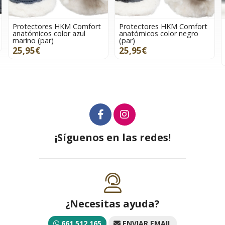
Protectores HKM Comfort
Protectores HKM Comfort
anatómicos color negro
anatómicos color negro
(par)
(par) TALLA MINI
SHETLAND
25,95€
25,95€
¡Síguenos en las redes!
¿Necesitas ayuda?
661 512 165
ENVIAR EMAIL