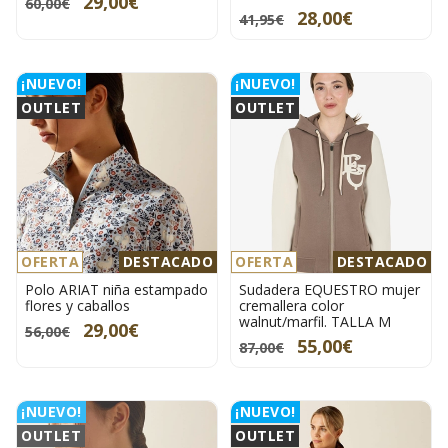
29,00€
60,00€
28,00€
41,95€
¡NUEVO!
¡NUEVO!
OUTLET
OUTLET
OFERTA
DESTACADO
OFERTA
DESTACADO
Polo ARIAT niña estampado
Sudadera EQUESTRO mujer
flores y caballos
cremallera color
walnut/marfil. TALLA M
29,00€
56,00€
55,00€
87,00€
¡NUEVO!
¡NUEVO!
OUTLET
OUTLET