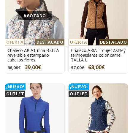
AGOTADO
OFERTA
DESTACADO
OFERTA
DESTACADO
Chaleco ARIAT niña BELLA
Chaleco ARIAT mujer Ashley
reversible estampado
termoaislante color camel.
caballos flores
TALLA L
39,00€
68,00€
66,00€
97,00€
¡NUEVO!
¡NUEVO!
OUTLET
OUTLET