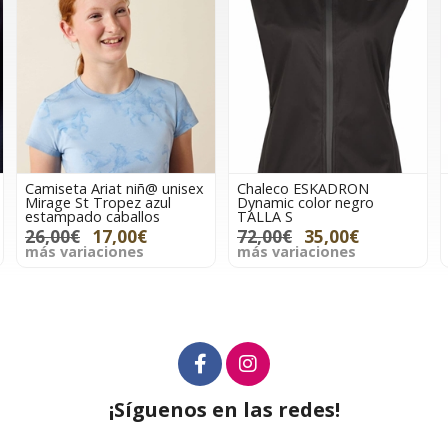
iseta Ariat niñ@ unisex
Chaleco ESKADRON
Chaqu
age St Tropez azul
Dynamic color negro
LAVENI
tampado caballos
TALLA S
color 
,00€
17,00€
72,00€
35,00€
139,
s variaciones
más variaciones
más v
¡Síguenos en las redes!