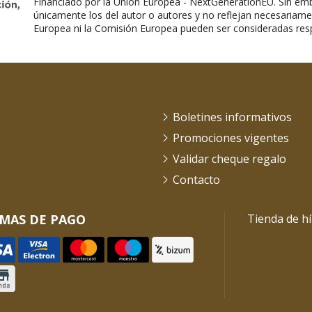
Financiado por la Unión Europea - NextGenerationEU. Sin emb
únicamente los del autor o autores y no reflejan necesariame
Europea ni la Comisión Europea pueden ser consideradas res
Boletines informativos
Promociones vigentes
Validar cheque regalo
Contacto
MAS DE PAGO
Tienda de hí