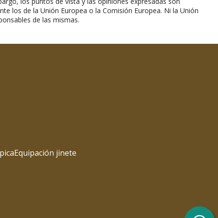
argo, los puntos de vista y las opiniones expresadas son
nte los de la Unión Europea o la Comisión Europea. Ni la Unión
ponsables de las mismas.
pica
Equipación jinete