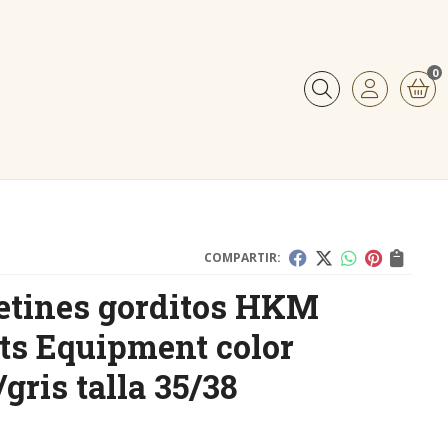
0
Buscar
COMPARTIR:
etines gorditos HKM
ts Equipment color
/gris talla 35/38