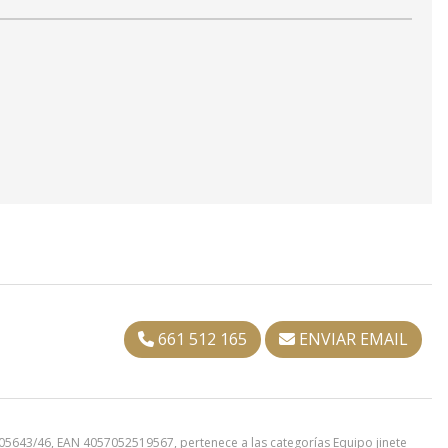
661 512 165
ENVIAR EMAIL
643/46, EAN 4057052519567, pertenece a las categorías
Equipo jinete