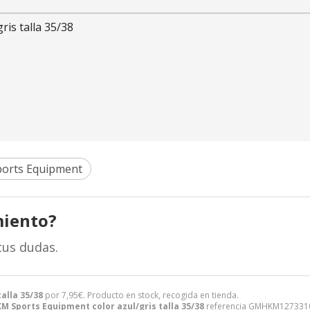
is talla 35/38
orts Equipment
miento?
tus dudas.
alla 35/38
por
7,95
€
. Producto en stock, recogida en tienda.
M Sports Equipment color azul/gris talla 35/38
referencia GMHKM12733105