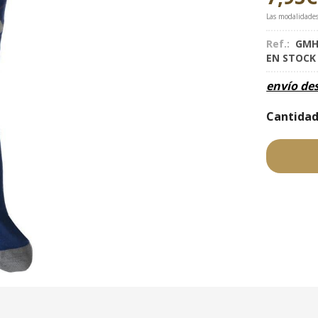
Las modalidade
Ref.:
GMH
EN STOC
envío de
Cantida