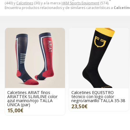
(440) y
Calcetines
(36) y a la marca
HKM Sports Equipment
(574).
Encuentra productos relacionados y de similares características a
Calcetin
Calcetines ARIAT finos
Calcetines EQUESTRO
ARIATTEK SLIMLINE color
técnico con logo color
azul marino/rojo TALLA
negro/amarillo TALLA 35-38
ÚNICA (par)
23,50€
15,00€