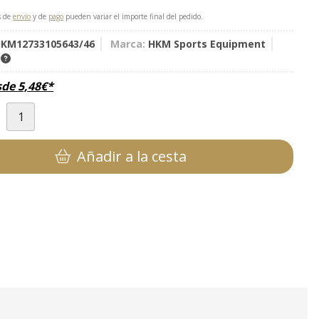
s de
envío
y de
pago
pueden variar el importe final del pedido.
KM12733105643/46
Marca:
HKM Sports Equipment
K
sde
5,48
€
*
d
Añadir a la cesta