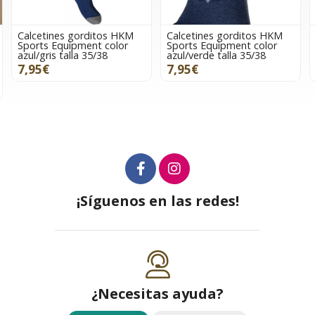
tos HKM
Calcetines gorditos HKM
Calcetines gorditos
 color
Sports Equipment color
Sports Equipment co
38
azul/verde talla 35/38
azul/verde talla 43/4
7,95€
7,95€
¡Síguenos en las redes!
¿Necesitas ayuda?