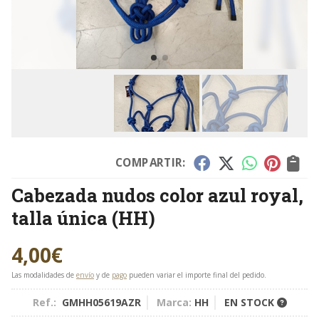
COMPARTIR:
Cabezada nudos color azul royal,
talla única
(HH)
4,00
€
Las modalidades de
envío
y de
pago
pueden variar el importe final del pedido.
Ref.:
GMHH05619AZR
Marca:
HH
EN STOCK