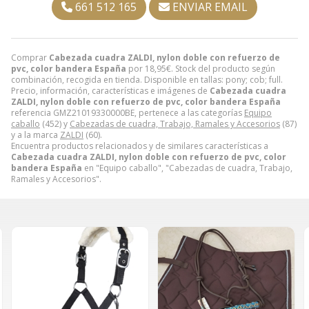
661 512 165
ENVIAR EMAIL
Comprar
Cabezada cuadra ZALDI, nylon doble con refuerzo de
pvc, color bandera España
por
18,95
€
. Stock del producto según
combinación, recogida en tienda. Disponible en tallas: pony; cob; full.
Precio, información, características e imágenes de
Cabezada cuadra
ZALDI, nylon doble con refuerzo de pvc, color bandera España
referencia GMZ21019330000BE, pertenece a las categorías
Equipo
caballo
(452) y
Cabezadas de cuadra, Trabajo, Ramales y Accesorios
(87)
y a la marca
ZALDI
(60).
Encuentra productos relacionados y de similares características a
Cabezada cuadra ZALDI, nylon doble con refuerzo de pvc, color
bandera España
en "Equipo caballo", "Cabezadas de cuadra, Trabajo,
Ramales y Accesorios".