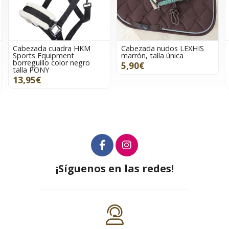
Cabezada nudos LEXHIS
Ramal 1,80 metros, HKM
marrón, talla única
Sports Equipment color
negro, mosquetón de
5,90€
seguridad
7,95€
¡Síguenos en las redes!