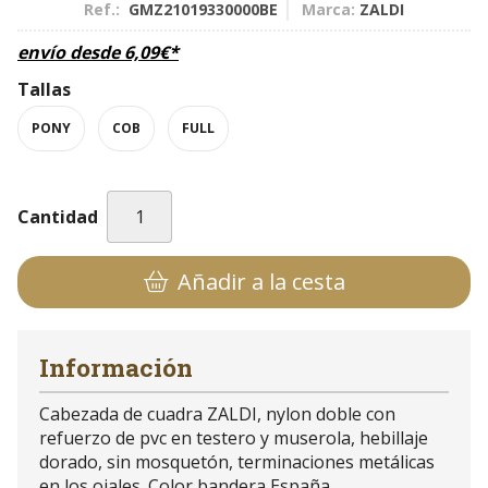
Ref.:
GMZ21019330000BE
Marca:
ZALDI
envío desde
6,09
€
*
Tallas
PONY
COB
FULL
Cantidad
Añadir a la cesta
Información
Cabezada de cuadra ZALDI, nylon doble con
refuerzo de pvc en testero y muserola, hebillaje
dorado, sin mosquetón, terminaciones metálicas
en los ojales. Color bandera España