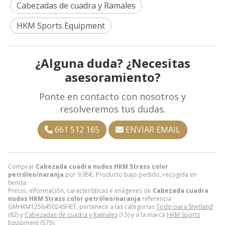
Cabezadas de cuadra y Ramales
HKM Sports Equipment
¿Alguna duda? ¿Necesitas
asesoramiento?
Ponte en contacto con nosotros y
resolveremos tus dudas.
661 512 165
ENVIAR EMAIL
Comprar
Cabezada cuadra nudos HKM Strass color
petróleo/naranja
por
9,95
€
. Producto bajo pedido, recogida en
tienda.
Precio, información, características e imágenes de
Cabezada cuadra
nudos HKM Strass color petróleo/naranja
referencia
GMHKM125645024SHET, pertenece a las categorías
Todo para Shetland
(62) y
Cabezadas de cuadra y Ramales
(15) y a la marca
HKM Sports
Equipment
(575).