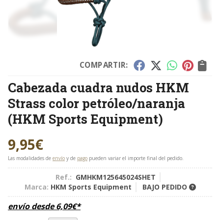
COMPARTIR:
Cabezada cuadra nudos HKM
Strass color petróleo/naranja
(HKM Sports Equipment)
9,95
€
Las modalidades de
envío
y de
pago
pueden variar el importe final del pedido.
Ref.:
GMHKM125645024SHET
Marca:
HKM Sports Equipment
BAJO PEDIDO
envío desde
6,09
€
*