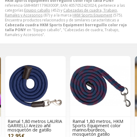
HKM Sports Equipment borreguillo color rojo talla PONY
referencia GMHKM117963000P, EAN 4057052423024, pertenece a las
categorías
Equipo caballo
(452) y
Cabezadas de cuadra, Trabajo,
Ramales y Accesorios
(87) y a la marca
HKM Sports Equipment
(575).
Encuentra productos relacionados y de similares características a
Cabezada cuadra HKM Sports Equipment borreguillo color rojo
talla PONY
en "Equipo caballo", "Cabezadas de cuadra, Trabajo,
Ramales y Accesorios".
Ramal 1,80 metros LAURIA
Ramal 1,80 metros, HKM
GARRELLI Arezzo añil
Sports Equipment color
mosquetón de gatillo
marino/burdeos,
mosquetón gatillo
12,95€