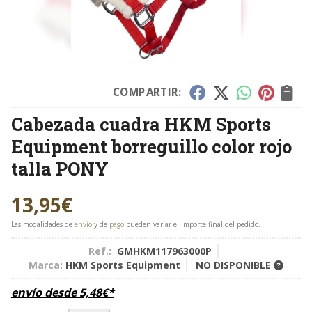
COMPARTIR:
Cabezada cuadra HKM Sports
Equipment borreguillo color rojo
talla PONY
13,95
€
Las modalidades de
envío
y de
pago
pueden variar el importe final del pedido.
Ref.:
GMHKM117963000P
Marca:
HKM Sports Equipment
NO DISPONIBLE
envío desde
5,48
€
*