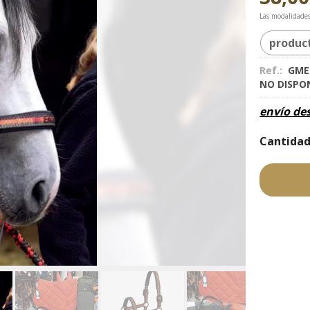
Las modalidade
produc
Ref.:
GME
NO DISPO
envío de
Cantida