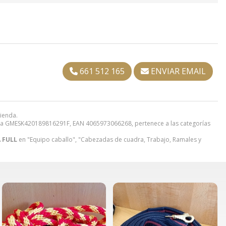
661 512 165
ENVIAR EMAIL
tienda.
ia GMESK420189816291F, EAN 4065973066268, pertenece a las categorías
 FULL
en "Equipo caballo", "Cabezadas de cuadra, Trabajo, Ramales y