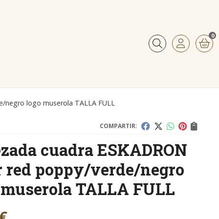
0
Buscar
e/negro logo muserola TALLA FULL
COMPARTIR:
ezada cuadra ESKADRON
r red poppy/verde/negro
 muserola TALLA FULL
€