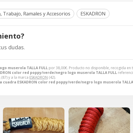
, Trabajo, Ramales y Accesorios
ESKADRON
miento?
tus dudas.
logo muserola TALLA FULL
por
38,00
€
. Producto no disponible, recogida en 
DRON color red poppy/verde/negro logo muserola TALLA FULL
referenc
s
(87) y a la marca
ESKADRON
(42).
 cuadra ESKADRON color red poppy/verde/negro logo muserola TALLA