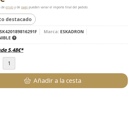
s de
envío
y de
pago
pueden variar el importe final del pedido.
to destacado
SK420189816291F
Marca:
ESKADRON
NIBLE
sde
5,48
€
*
d
Añadir a la cesta