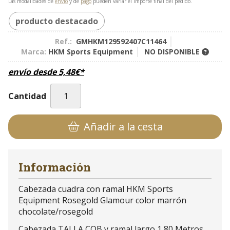
Las modalidades de
envío
y de
pago
pueden variar el importe final del pedido.
producto destacado
Ref.:
GMHKM129592407C11464
Marca:
HKM Sports Equipment
NO DISPONIBLE
envío desde
5,48
€
*
Cantidad
Añadir a la cesta
Información
Cabezada cuadra con ramal HKM Sports
Equipment Rosegold Glamour color marrón
chocolate/rosegold
Cabezada TALLA COB y ramal largo 1,80 Metros