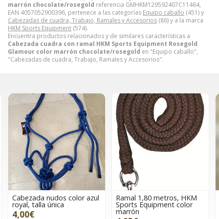
marrón chocolate/rosegold
referencia GMHKM129592407C11464,
EAN 4057052900396, pertenece a las categorías
Equipo caballo
(451) y
Cabezadas de cuadra, Trabajo, Ramales y Accesorios
(86) y a la marca
HKM Sports Equipment
(574).
Encuentra productos relacionados y de similares características a
Cabezada cuadra con ramal HKM Sports Equipment Rosegold
Glamour color marrón chocolate/rosegold
en "Equipo caballo",
"Cabezadas de cuadra, Trabajo, Ramales y Accesorios".
Cabezada nudos color azul
Ramal 1,80 metros, HKM
royal, talla única
Sports Equipment color
marrón
4,00€