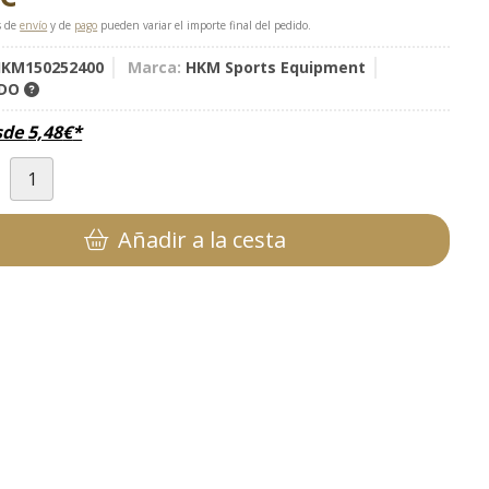
s de
envío
y de
pago
pueden variar el importe final del pedido.
KM150252400
Marca:
HKM Sports Equipment
IDO
sde
5,48
€
*
d
Añadir a la cesta