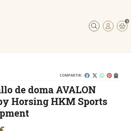
0
Buscar
COMPARTIR:
allo de doma AVALON
by Horsing HKM Sports
ipment
€