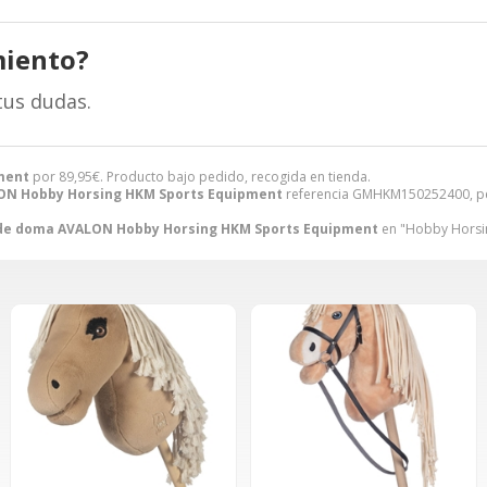
miento?
tus dudas.
ment
por
89,95
€
. Producto bajo pedido, recogida en tienda.
ON Hobby Horsing HKM Sports Equipment
referencia GMHKM150252400, per
 de doma AVALON Hobby Horsing HKM Sports Equipment
en "Hobby Horsin