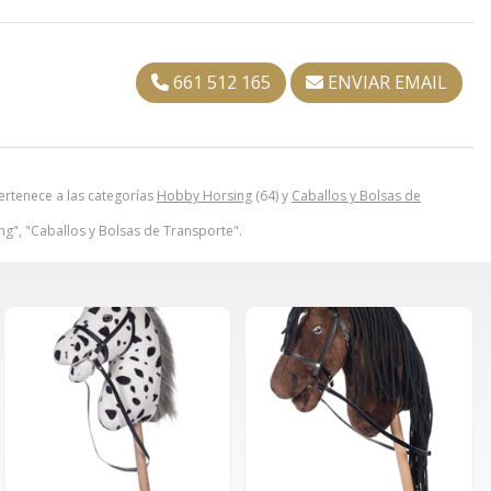
661 512 165
ENVIAR EMAIL
tenece a las categorías
Hobby Horsing
(64) y
Caballos y Bolsas de
g", "Caballos y Bolsas de Transporte".