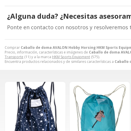
¿Alguna duda? ¿Necesitas asesora
Ponte en contacto con nosotros y resolveremos 
Comprar
Caballo de doma AVALON Hobby Horsing HKM Sports Equip
Precio, información, características e imágenes de
Caballo de doma AVAL
Transporte
(11) y a la marca
HKM Sports Equipment
(575).
Encuentra productos relacionados y de similares características a
Caballo