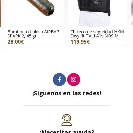
haleco AIRBAG
Chaleco de seguridad HKM
Chaleco HIT AI
5 gr
Easy fit TALLA NIÑOS M
talla M
119,95€
530,00€
¡Síguenos en las redes!
¿Necesitas ayuda?