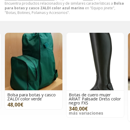
Encuentra productos relacionados y de similares características a
Bolsa
para botas y casco ZALDI color azul marino
en "Equipo jinete",
"Botas, Botines, Polainas y Accesorios".
Bolsa para botas y casco
Botas de cuero mujer
ZALDI color verde
ARIAT Palisade Dress color
negro FXS
48,00€
340,00€
más variaciones