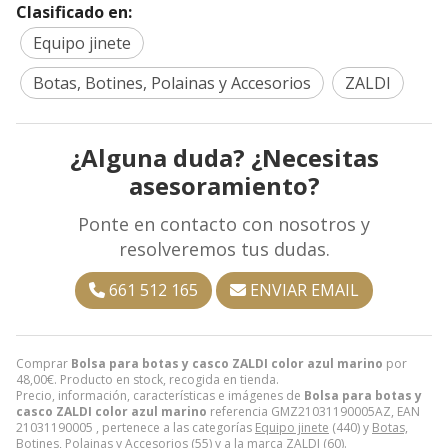
Clasificado en:
Equipo jinete
Botas, Botines, Polainas y Accesorios
ZALDI
¿Alguna duda? ¿Necesitas
asesoramiento?
Ponte en contacto con nosotros y
resolveremos tus dudas.
661 512 165
ENVIAR EMAIL
Comprar
Bolsa para botas y casco ZALDI color azul marino
por
48,00
€
. Producto en stock, recogida en tienda.
Precio, información, características e imágenes de
Bolsa para botas y
casco ZALDI color azul marino
referencia GMZ21031190005AZ, EAN
21031190005 , pertenece a las categorías
Equipo jinete
(440) y
Botas,
Botines, Polainas y Accesorios
(55) y a la marca
ZALDI
(60).