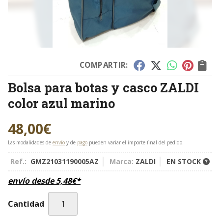
COMPARTIR:
Bolsa para botas y casco ZALDI
color azul marino
48,00
€
Las modalidades de
envío
y de
pago
pueden variar el importe final del pedido.
Ref.:
GMZ21031190005AZ
Marca:
ZALDI
EN STOCK
envío desde
5,48
€
*
Cantidad